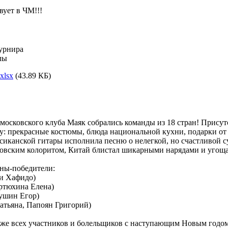
вует в ЧМ!!!
урнира
лы
xlsx
(43.89 КБ)
московского клуба Маяк собрались команды из 18 стран! Присут
ву: прекрасные костюмы, блюда национальной кухни, подарки от
иканской гитары исполнила песню о нелегкой, но счастливой су
ковским колоритом, Китай блистал шикарными нарядами и угоща
аны-победители:
ши Хафидо)
ртюхина Елена)
рушин Егор)
атьяна, Папоян Григорий)
кже всех участников и болельщиков с наступающим Новым годом