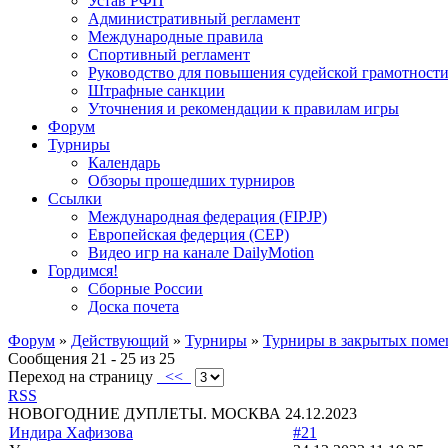
Устав РФП
Административный регламент
Международные правила
Спортивный регламент
Руководство для повышения судейской грамотност
Штрафные санкции
Уточнения и рекомендации к правилам игры
Форум
Турниры
Календарь
Обзоры прошедших турниров
Ссылки
Международная федерация (FIPJP)
Европейская федерция (CEP)
Видео игр на канале DailyMotion
Гордимся!
Сборные России
Доска почета
Форум
»
Действующий
»
Турниры
»
Турниры в закрытых пом
Сообщения 21 - 25 из 25
Переход на страницу
<<
RSS
НОВОГОДНИЕ ДУПЛЕТЫ. МОСКВА 24.12.2023
Индира Хафизова
#21