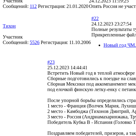
Участник
24.12.2023 11:19:25
Сообщений:
112
Регистрация:
21.01.2020
Опять Россия не участ
#22
24.12.2023 23:27:54
Тихон
Полные результаты т
Прикрепленные фай
Участник
Сообщений:
5526
Регистрация:
11.10.2006
Новый год ЧМ.
#23
25.12.2023 14:44:41
Встретить Новый год в теплой атмосфере 
Сборные подготовились к поездке на сла
Сборная Мексики под аккомпанемент мекс
под елочкой финскую летку-енку с петан
После упорной борьбы определились стр
1 место - Франция (Волчек Мария, Лухи
2 место - Камбоджа (Тихонов Дмитрий, А
3 место - Россия (Андриамахаринжака, Т
Победитель Кубка В - Испания (Головко Т
Поздравляем победителей, призеров, а та