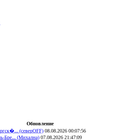
и
Обновление
ргск�...
(северOFF)
08.08.2026 00:07:56
ь-Бре...
(Михална)
07.08.2026 21:47:09