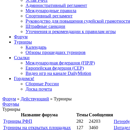
Устав РФП
Административный регламент
Международные правила
Спортивный регламент
Руководство для повышения судейской грамотност
Штрафные санкции
Уточнения и рекомендации к правилам игры
Форум
Турниры
Календарь
Обзоры прошедших турниров
Ссылки
Международная федерация (FIPJP)
Европейская федерция (CEP)
Видео игр на канале DailyMotion
Гордимся!
Сборные России
Доска почета
Форум
»
Действующий
»
Турниры
Форумы
Турниры
Название форума
Темы
Сообщения
Турниры РФП
282
24203
Петербу
Турниры на открытых площадках
127
3460
Цитадел