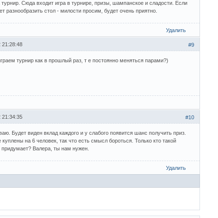
а турнир. Сюда входит игра в турнире, призы, шампанское и сладости. Если
чет разнообразить стол - милости просим, будет очень приятно.
Удалить
 21:28:48
#9
граем турнир как в прошлый раз, т е постоянно меняться парами?)
 21:34:35
#10
аю. Будет виден вклад каждого и у слабого появится шанс получить приз.
 куплены на 6 человек, так что есть смысл бороться. Только кто такой
 придумает? Валера, ты нам нужен.
Удалить