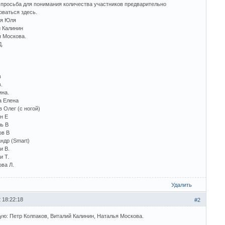
просьба для понимания количества участников предварительно
оваться здесь.
ая Юля
й Калинин
я Москова.
Д.
в
.
ина.
а Елена
в Олег (с ногой)
ин Е
ль В
ов В
андр (Smart)
и В.
и Т.
ова Л.
Удалить
 18:22:18
#2
ую: Петр Колпаков, Виталий Калинин, Наталья Москова.