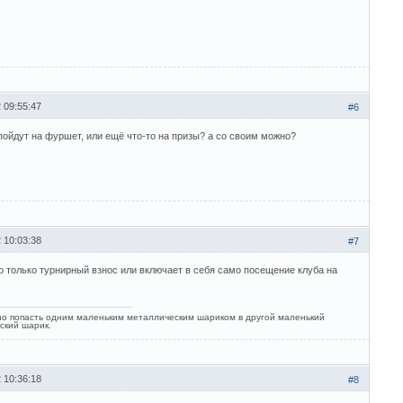
 09:55:47
#6
пойдут на фуршет, или ещё что-то на призы? а со своим можно?
 10:03:38
#7
это только турнирный взнос или включает в себя само посещение клуба на
о попасть одним маленьким металлическим шариком в другой маленький
ский шарик.
 10:36:18
#8