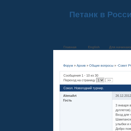
Петанк в Росс
Главная
English
Для начинаю
Форум
»
Архив
»
Общие вопросы
»
-Совет Р
Сообщения 1 - 10 из 30
Переход на страницу
>>
Сокол. Новогодний турнир.
AlenaArt
26.12.2012
Гость
3 января 
дуплетов)
Вход для 
Шампанско
улыбки и 
Добро пож