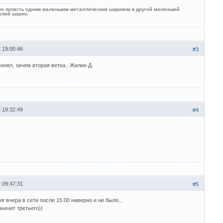
о попасть одним маленьким металлическим шариком в другой маленький
ский шарик.
 19:00:46
#3
понял, зачем вторая ветка.. Жилин Д.
 19:32:49
#4
 09:47:31
#5
я вчера в сети после 15.00 наверно и не было...
значит третьего))