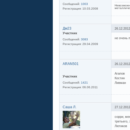
Сообщений:
1003
Невозможн
металличе
Регистрация:
10.03.2008
Дм23
26.12.2012
Участник
не очень 
Сообщений:
3083
Регистрация:
29.04.2009
ARAN501
26.12.2012
Агапов
Участник
Костин
Сообщений:
1421
Ливман
Регистрация:
06.06.2011
Саша Л.
27.12.2012
сорри, мен
третьего, 
Лютиков