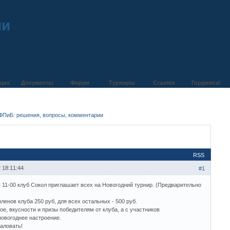
ии
щих
Документы
Форум
Турниры
Ссылки
Гордимся!
ФПиБ: решения, вопросы, комментарии
RSS
 18:11:44
#1
в 11-00 клуб Сокол приглашает всех на Новогодний турнир. (Предварительно
.
членов клуба 250 руб, для всех остальных - 500 руб.
е, вкусности и призы победителям от клуба, а с участников
новогоднее настроение.
аловать!