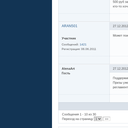
500 руб з
кто-то хо
ARAN501
27.12.2012
Может пои
Участник
Сообщений:
1421
Регистрация:
06.06.2011
AlenaArt
27.12.2012
Гость
Поддержив
Призы уже
регламент
Сообщения 1 - 10 из 30
Переход на страницу
>>