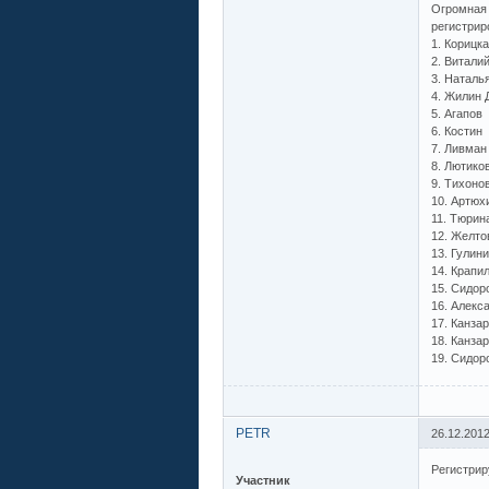
Огромная 
регистрир
1. Корицк
2. Витали
3. Наталь
4. Жилин 
5. Агапов
6. Костин
7. Ливман
8. Лютико
9. Тихонов
10. Артюх
11. Тюрин
12. Желто
13. Гулин
14. Крапи
15. Сидор
16. Алекс
17. Канзар
18. Канзар
19. Сидор
PETR
26.12.2012
Регистрир
Участник