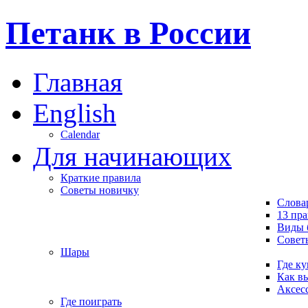
Петанк в России
Главная
English
Calendar
Для начинающих
Краткие правила
Советы новичку
Слова
13 пр
Виды 
Совет
Шары
Где ку
Как в
Аксес
Где поиграть