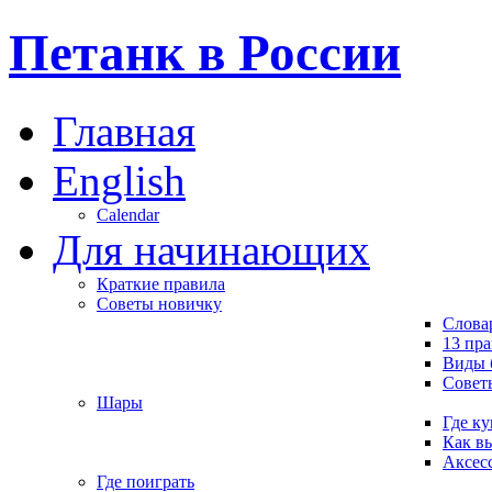
Петанк в России
Главная
English
Calendar
Для начинающих
Краткие правила
Советы новичку
Слова
13 пр
Виды 
Совет
Шары
Где ку
Как в
Аксес
Где поиграть