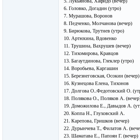
5. Лукьянова, Хафидо (вечер)
6. Головко, Догадин (утро)
7. Мурашова, Воронов
8. Педченко, Молчанова (вечер)
9. Бирюкова, Трутнев (утро)
10. Артюхина, Вдовенко
11. Трушина, Вахрушев (вечер)
12. Тихомирова, Кравцов
13. Багаутдинова, Глеклер (утро)
14. Воробьева, Каргашин
15. Березнеговская, Осокин (вечер)
16. Кузнецова Елена, Тихонов
17. Долгова О..Федотовский О. (ут
18. Полякова О., Поляков А. (вечер
19. Доможилова Е., Давыдов А. (ут
20. Коппа Н., Глуховский А.
21. Карепова, Гришков (вечер)
22. Дурынчева Т., Филатов А. (вече
23. Шаматава Е., Папоян Г. (вечер)