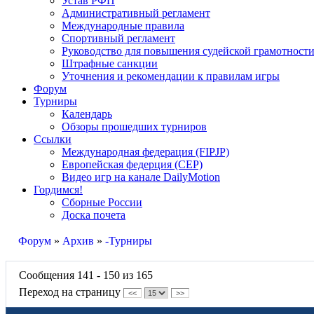
Устав РФП
Административный регламент
Международные правила
Спортивный регламент
Руководство для повышения судейской грамотност
Штрафные санкции
Уточнения и рекомендации к правилам игры
Форум
Турниры
Календарь
Обзоры прошедших турниров
Ссылки
Международная федерация (FIPJP)
Европейская федерция (CEP)
Видео игр на канале DailyMotion
Гордимся!
Сборные России
Доска почета
Форум
»
Архив
»
-Турниры
Сообщения 141 - 150 из 165
Переход на страницу
<<
>>