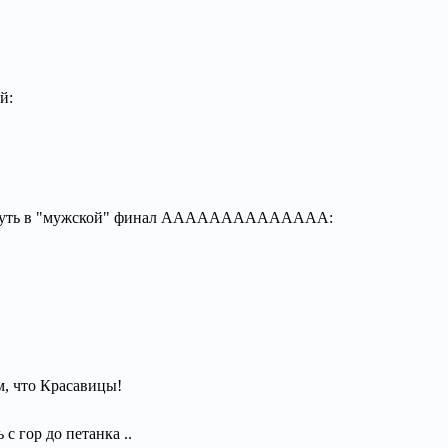
й:
и путь в "мужской" финал АААААААААААААА:
м, что Красавицы!
 гор до петанка ..