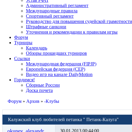
Устав РФП
Административный регламент
Международные правила
Спортивный регламент
Руководство для повышения судейской грамотност
Штрафные санкции
Уточнения и рекомендации к правилам игры
Форум
Турниры
Календарь
Обзоры прошедших турниров
Ссылки
Международная федерация (FIPJP)
Европейская федерция (CEP)
Видео игр на канале DailyMotion
Гордимся!
Сборные России
Доска почета
Форум
»
Архив
»
-Клубы
Калужский клуб любителей петанка " Петанк-Калуга"
okunev_alexandr
30.01.2013 00:44:00